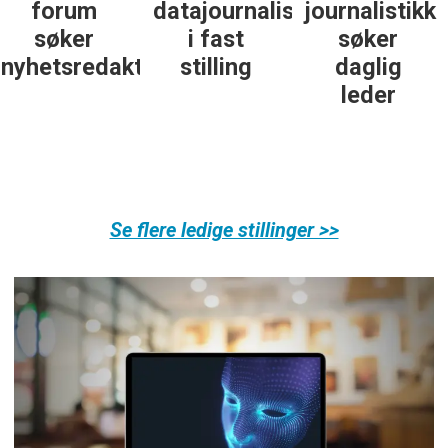
datajournalist
journalistikk
some-
i fast
søker
journalist
ør
stilling
daglig
leder
Se flere ledige stillinger >>