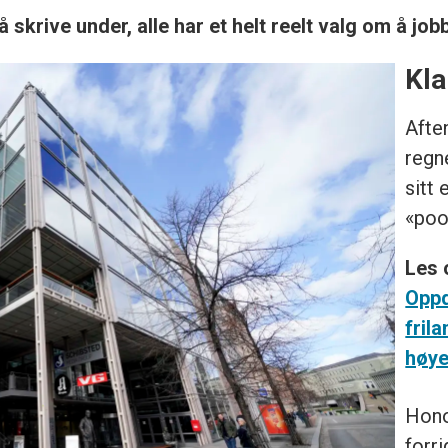
 å skrive under, alle har et helt reelt valg om å jo
Kla
Afte
regne
sitt 
«poo
Les 
Oppd
fril
høy
Hono
forr