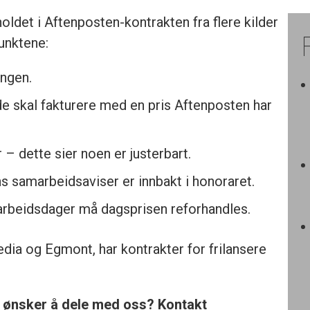
nholdet i Aftenposten-kontrakten fra flere kilder
unktene:
angen.
de skal fakturere med en pris Aftenposten har
 – dette sier noen er justerbart.
 samarbeidsaviser er innbakt i honoraret.
arbeidsdager må dagsprisen reforhandles.
ia og Egmont, har kontrakter for frilansere
u ønsker å dele med oss? Kontakt