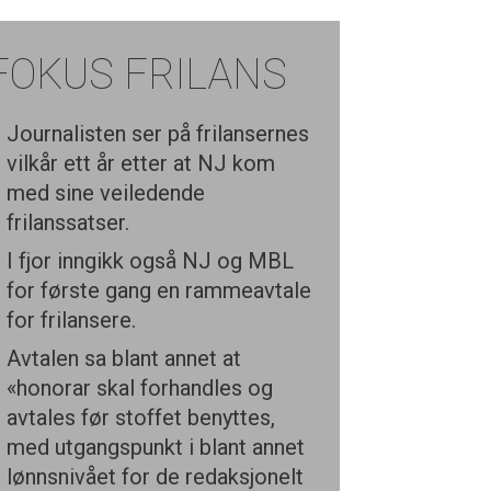
FOKUS FRILANS
Journalisten ser på frilansernes
vilkår ett år etter at NJ kom
med sine veiledende
frilanssatser.
I fjor inngikk også NJ og MBL
for første gang en rammeavtale
for frilansere.
Avtalen sa blant annet at
«honorar skal forhandles og
avtales før stoffet benyttes,
med utgangspunkt i blant annet
lønnsnivået for de redaksjonelt