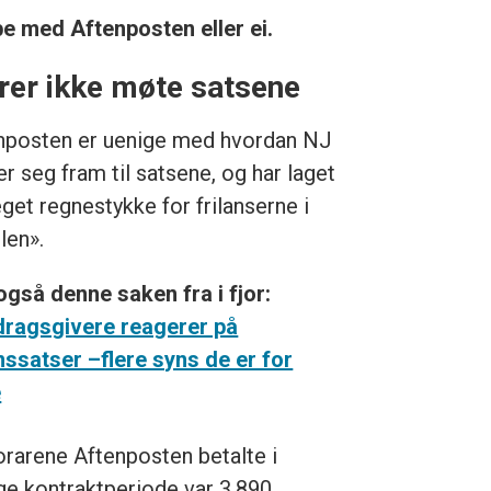
bbe med Aftenposten eller ei.
rer ikke møte satsene
nposten er uenige med hvordan NJ
r seg fram til satsene, og har laget
eget regnestykke for frilanserne i
len».
også denne saken fra i fjor:
ragsgivere reagerer på
anssatser –flere syns de er for
e
rarene Aftenposten betalte i
ige kontraktperiode var 3.890