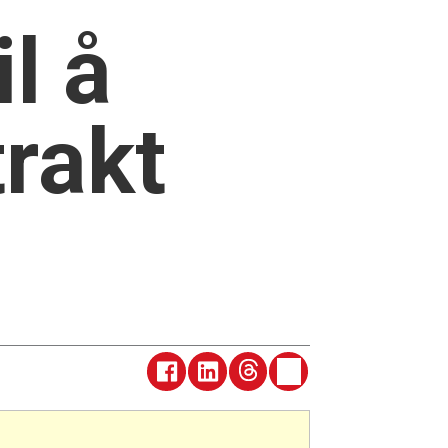
l å
trakt