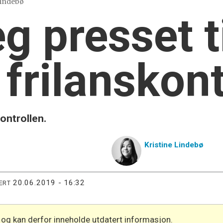
 Lindebø
g presset ti
 frilanskon
ontrollen.
Kristine
Lindebø
20.06.2019 - 16:32
ERT
 og kan derfor inneholde utdatert informasjon.