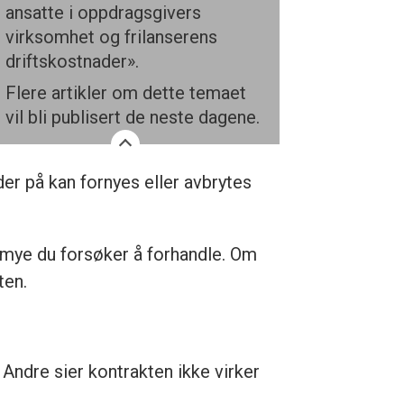
ansatte i oppdragsgivers
virksomhet og frilanserens
driftskostnader».
Flere artikler om dette temaet
vil bli publisert de neste dagene.
der på kan fornyes eller avbrytes
r mye du forsøker å forhandle. Om
ten.
 Andre sier kontrakten ikke virker