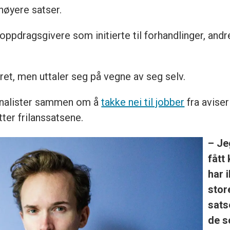
høyere satser.
oppdragsgivere som initierte til forhandlinger, andre
yret, men uttaler seg på vegne av seg selv.
rnalister sammen om å
takke nei til jobber
fra avise
ter frilanssatsene.
– Je
fått
har i
stor
sats
de s