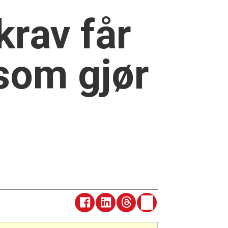
krav får
 som gjør