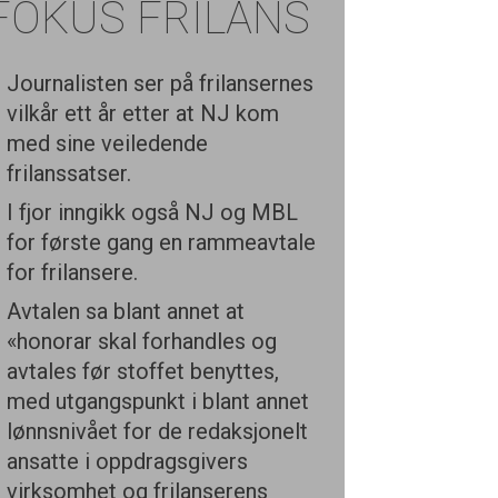
FOKUS FRILANS
Journalisten ser på frilansernes
vilkår ett år etter at NJ kom
med sine veiledende
frilanssatser.
I fjor inngikk også NJ og MBL
for første gang en rammeavtale
for frilansere.
Avtalen sa blant annet at
«honorar skal forhandles og
avtales før stoffet benyttes,
med utgangspunkt i blant annet
lønnsnivået for de redaksjonelt
ansatte i oppdragsgivers
virksomhet og frilanserens