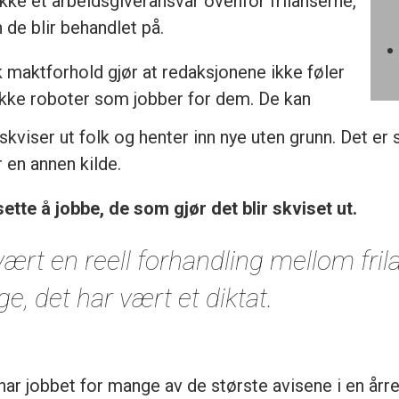
kke et arbeidsgiveransvar ovenfor frilanserne,
 de blir behandlet på.
k maktforhold gjør at redaksjonene ikke føler
g ikke roboter som jobber for dem. De kan
kviser ut folk og henter inn nye uten grunn. Det er se
 en annen kilde.
sette å jobbe, de som gjør det blir skviset ut.
vært en reell forhandling mellom fril
e, det har vært et diktat.
har jobbet for mange av de største avisene i en år