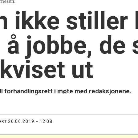
Arnesen.
ikke stiller 
e å jobbe, de
skviset ut
ell forhandlingsrett i møte med redaksjonene.
20.06.2019 - 12:08
ERT