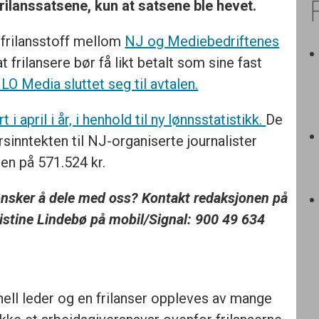
rilanssatsene, kun at satsene ble hevet.
 frilansstoff mellom
NJ og Mediebedriftenes
t frilansere bør få likt betalt som sine fast
 LO Media sluttet seg til avtalen.
 i april i år, i henhold til ny lønnsstatistikk.
De
rsinntekten til NJ-organiserte journalister
den på 571.524 kr.
 ønsker å dele med oss? Kontakt redaksjonen på
ristine Lindebø på mobil/Signal: 900 49 634
ll leder og en frilanser oppleves av mange