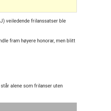
J) veiledende frilanssatser ble
ndle fram høyere honorar, men blitt
 står alene som frilanser uten