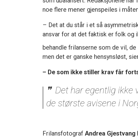
som ubalansert. Redaksjonene har i
noe flere mener gjenspeiles i måten
– Det at du står i et så asymmetris
ansvar for at det faktisk er folk o
behandle frilanserne som de vil, de s
men det er ganske hensynsløst, sier
– De som ikke stiller krav får fort
Det har egentlig ikke 
de største avisene i Norg
Frilansfotograf
Andrea Gjestvang