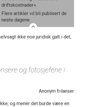
driftskostnader».
Flere artikler vil bli publisert de
neste dagene.
lvsagt ikke noe juridisk galt i det,
ansere og fotosjefene i
Anonym frilanser
rekke, og mener det burde være en