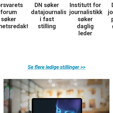
DN søker
Institutt for
DN søker
datajournalist
journalistikk
journalist in
i fast
søker
personlig
ør
stilling
daglig
økonomi
leder
Se flere ledige stillinger >>