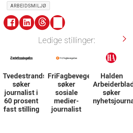
ARBEIDSMILJØ
Ledige stillinger:
Tvedestrandsposten
FriFagbevegelse
Halden
søker
søker
Arbeiderbla
journalist i
sosiale
søker
60 prosent
medier-
nyhetsjourna
fast stilling
journalist