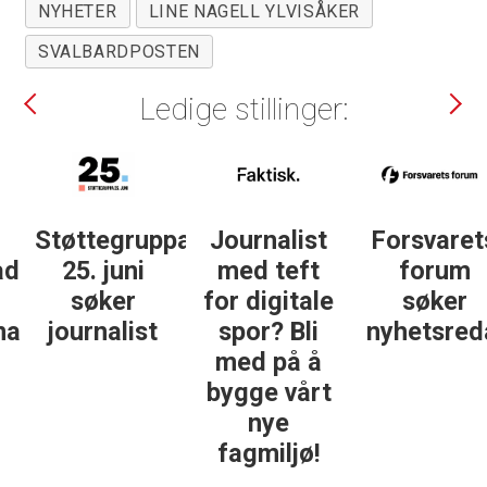
NYHETER
LINE NAGELL YLVISÅKER
SVALBARDPOSTEN
Ledige stillinger:
Støttegruppa
Journalist
Forsvarets
25. juni
med teft
forum
søker
for digitale
søker
ist
journalist
spor? Bli
nyhetsredak
med på å
bygge vårt
nye
fagmiljø!