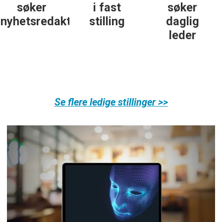
i fast
søker
personlig
ør
stilling
daglig
økonomi
leder
Se flere ledige stillinger >>