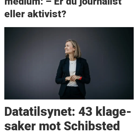
medium: – Er du journalist
eller aktivist?
Datatilsynet: 43 klage­
saker mot Schibsted