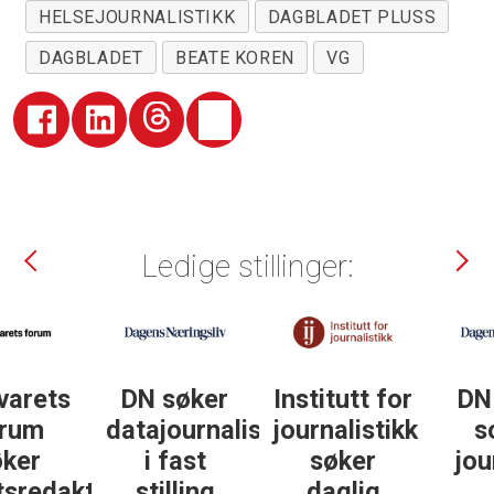
HELSEJOURNALISTIKK
DAGBLADET PLUSS
DAGBLADET
BEATE KOREN
VG
Ledige stillinger:
DN søker
Institutt for
DN søker
datajournalist
journalistikk
some-
i fast
søker
journalist
ør
stilling
daglig