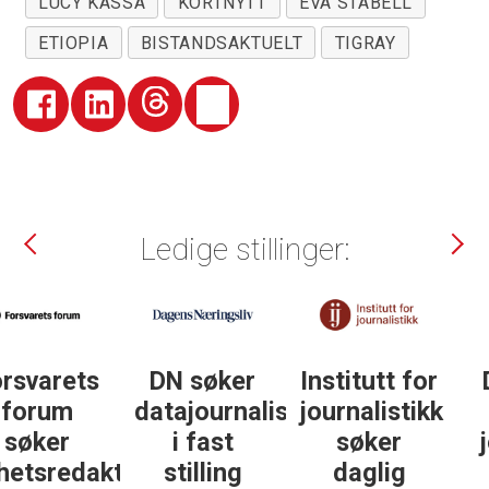
LUCY KASSA
KORTNYTT
EVA STABELL
ETIOPIA
BISTANDSAKTUELT
TIGRAY
Ledige stillinger:
DN søker
Institutt for
DN søker
datajournalist
journalistikk
some-
i fast
søker
journalist
ør
stilling
daglig