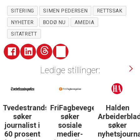
SITERING
SIMEN PEDERSEN
RETTSSAK
NYHETER
BODØ NU
AMEDIA
SITATRETT
Ledige stillinger:
Tvedestrandsposten
FriFagbevegelse
Halden
søker
søker
Arbeiderbla
journalist i
sosiale
søker
60 prosent
medier-
nyhetsjourna