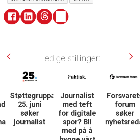
Ledige stillinger:
Støttegruppa
Journalist
Forsvarets
25. juni
med teft
forum
søker
for digitale
søker
ist
journalist
spor? Bli
nyhetsredak
med på å
bygge vårt