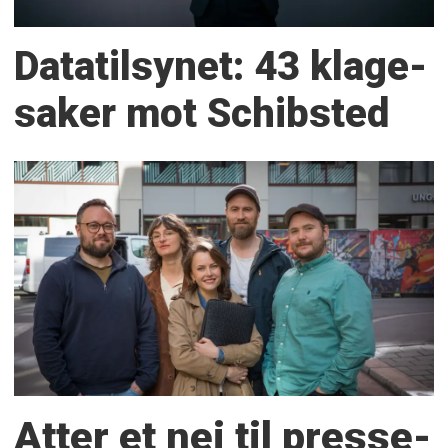
Datatilsynet: 43 klage­
saker mot Schibsted
Atter et nei til presse­