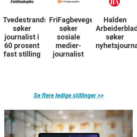
sposten
FriFagbevegelse
Halden
Støttegrupp
søker
Arbeiderblad
25. juni
sosiale
søker
søker
medier-
nyhetsjournalist
journalist
journalist
Se flere ledige stillinger >>