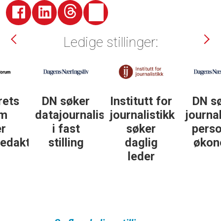
Ledige stillinger:
DN søker
Institutt for
DN søker
datajournalist
journalistikk
journalist in
i fast
søker
personlig
ør
stilling
daglig
økonomi
leder