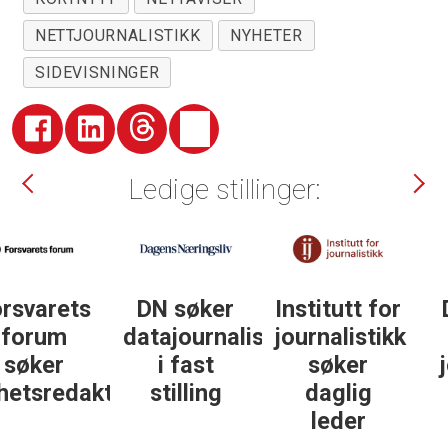
NETTJOURNALISTIKK
NYHETER
SIDEVISNINGER
Ledige stillinger:
DN søker
Institutt for
DN søker
datajournalist
journalistikk
some-
i fast
søker
journalist
ør
stilling
daglig
leder