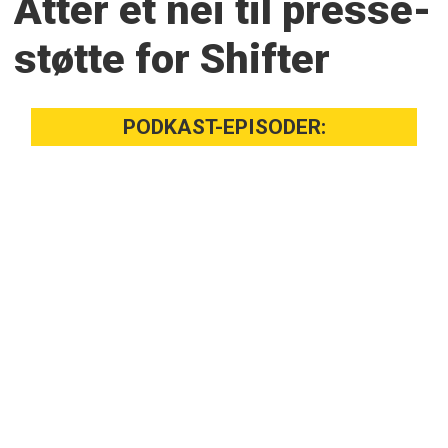
Atter et nei til presse­
støtte for Shifter
PODKAST-EPISODER: