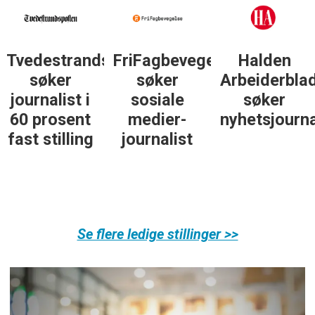
sposten
FriFagbevegelse
Halden
Støttegrupp
søker
Arbeiderblad
25. juni
sosiale
søker
søker
medier-
nyhetsjournalist
journalist
journalist
Se flere ledige stillinger >>