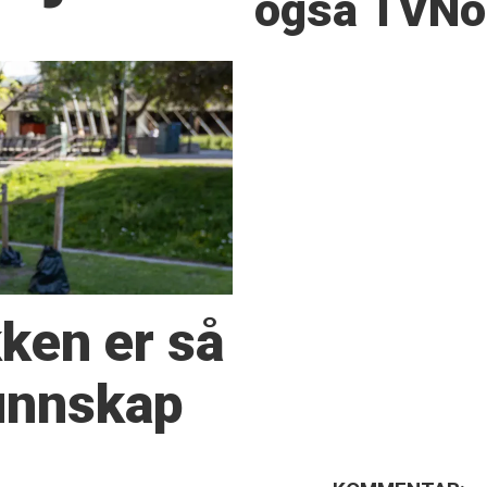
også TVNor
kken er så
kunnskap