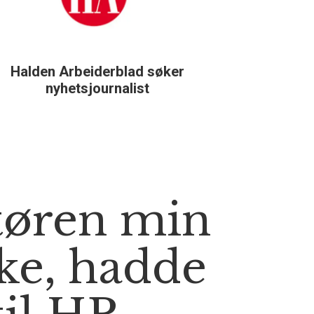
Halden Arbeiderblad søker
Støtteg
nyhetsjournalist
tøren min
ke, hadde