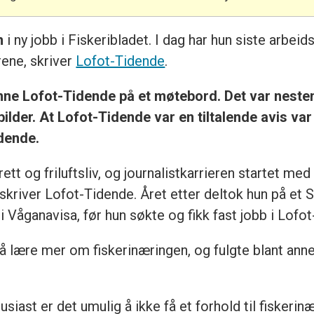
n
i ny jobb i Fiskeribladet. I dag har hun siste arbei
rene, skriver
Lofot-Tidende
.
inne Lofot-Tidende på et møtebord. Det var neste
lder. At Lofot-Tidende var en tiltalende avis var 
idende.
ett og friluftsliv, og journalistkarrieren startet med 
kriver Lofot-Tidende. Året etter deltok hun på et Sta
at i Våganavisa, før hun søkte og fikk fast jobb i Lofo
r å lære mer om fiskerinæringen, og fulgte blant ann
st er det umulig å ikke få et forhold til fiskerinær