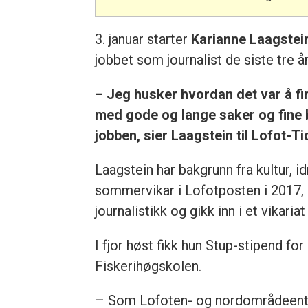
3. januar starter
Karianne Laagstei
jobbet som journalist de siste tre å
– Jeg husker hvordan det var å f
med gode og lange saker og fine bi
jobben, sier Laagstein til Lofot-T
Laagstein har bakgrunn fra kultur, idr
sommervikar i Lofotposten i 2017, s
journalistikk og gikk inn i et vikari
I fjor høst fikk hun Stup-stipend fo
Fiskerihøgskolen.
– Som Lofoten- og nordområdeentusia