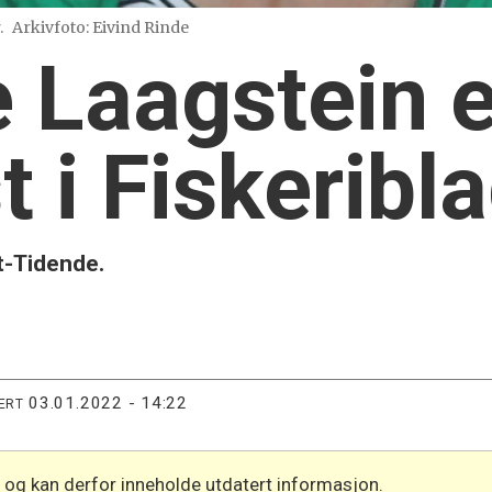
.
Arkivfoto: Eivind Rinde
 Laagstein e
t i Fiskeribl
ot-Tidende.
03.01.2022 - 14:22
ERT
l og kan derfor inneholde utdatert informasjon.