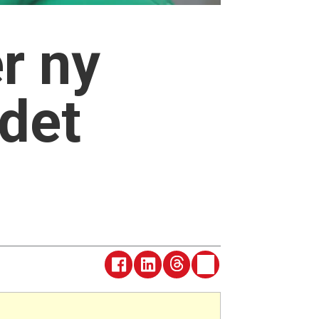
r ny
adet