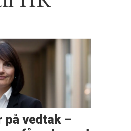
til HR
r på vedtak –