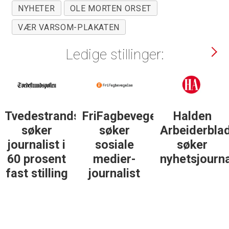
NYHETER
OLE MORTEN ORSET
VÆR VARSOM-PLAKATEN
Ledige stillinger:
lse
Halden
Støttegruppa
Journalist
Arbeiderblad
25. juni
med teft
søker
søker
for digitale
nyhetsjournalist
journalist
spor? Bli
med på å
bygge vårt
nye
fagmiljø!