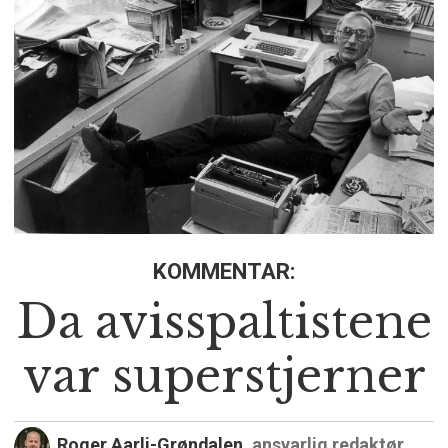
KOMMENTAR:
Da avisspaltistene
var superstjerner
Roger Aarli-Grøndalen,
ansvarlig redaktør