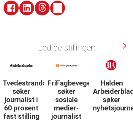
Ledige stillinger:
Tvedestrandsposten
FriFagbevegelse
Halden
søker
søker
Arbeiderbla
journalist i
sosiale
søker
60 prosent
medier-
nyhetsjourna
fast stilling
journalist