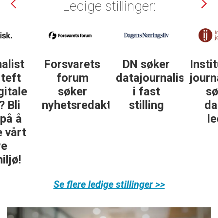
Ledige stillinger:
DN søker
Institutt for
DN søker
datajournalist
journalistikk
journalist in
i fast
søker
personlig
ør
stilling
daglig
økonomi
leder
Se flere ledige stillinger >>