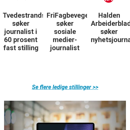
Tvedestrandsposten
FriFagbevegelse
Halden
søker
søker
Arbeiderbla
journalist i
sosiale
søker
60 prosent
medier-
nyhetsjourna
fast stilling
journalist
Se flere ledige stillinger >>