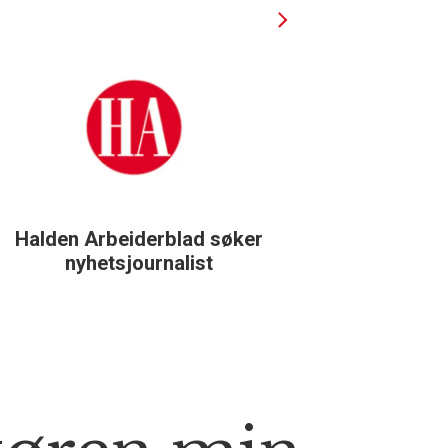
Halden Arbeiderblad søker
Støtteg
nyhetsjournalist