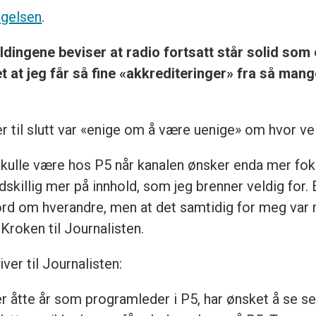
igelsen
.
dingene beviser at radio fortsatt står solid som e
 at jeg får så fine «akkrediteringer» fra så mang
r til slutt var «enige om å være uenige» om hvor vei
 skulle være hos P5 når kanalen ønsker enda mer fo
skillig mer på innhold, som jeg brenner veldig for. E
 om hverandre, men at det samtidig for meg var rikti
Kroken til Journalisten.
iver til Journalisten:
r åtte år som programleder i P5, har ønsket å se se