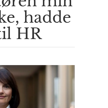
tøren min
ke, hadde
til HR