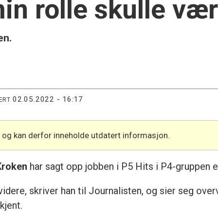
in rolle skulle væ
en.
02.05.2022 - 16:17
ERT
l og kan derfor inneholde utdatert informasjon.
Kroken
har sagt opp jobben i P5 Hits i P4-gruppen et
idere, skriver han til Journalisten, og sier seg ove
kjent.