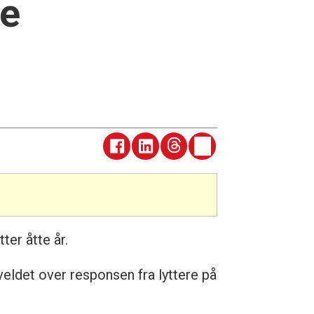
re
ter åtte år.
rveldet over responsen fra lyttere på