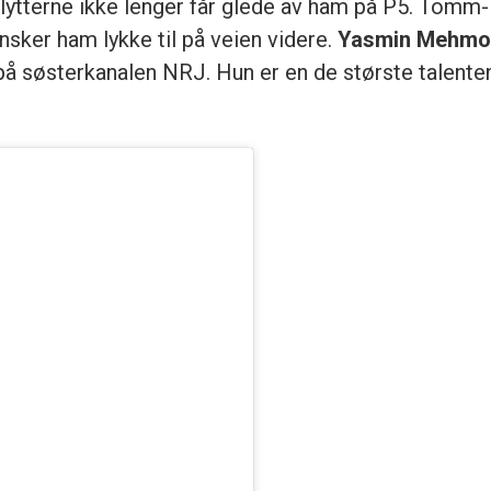
t lytterne ikke lenger får glede av ham på P5. Tomm-
sker ham lykke til på veien videre.
Yasmin Mehm
 på søsterkanalen NRJ. Hun er en de største talente