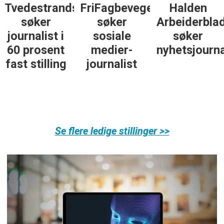
Tvedestrandsposten
FriFagbevegelse
Halden
søker
søker
Arbeiderbla
journalist i
sosiale
søker
60 prosent
medier-
nyhetsjourna
fast stilling
journalist
Se flere ledige stillinger >>