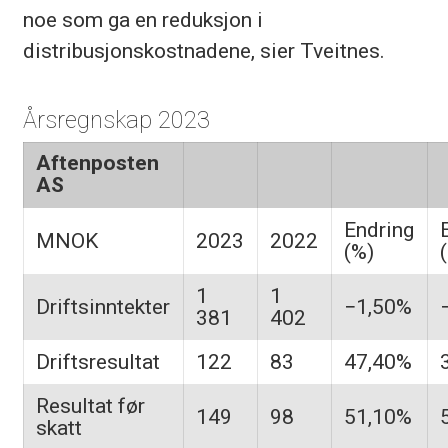
noe som ga en reduksjon i
distribusjonskostnadene, sier Tveitnes.
Årsregnskap 2023
Aftenposten
AS
Endring
MNOK
2023
2022
(%)
(
1
1
Driftsinntekter
−1,50%
381
402
Driftsresultat
122
83
47,40%
Resultat før
149
98
51,10%
skatt