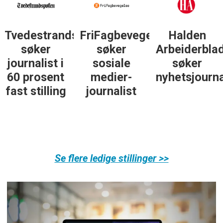
Tvedestrandsposten
FriFagbevegelse
Halden
søker
søker
Arbeiderbla
journalist i
sosiale
søker
60 prosent
medier-
nyhetsjourna
fast stilling
journalist
Se flere ledige stillinger >>