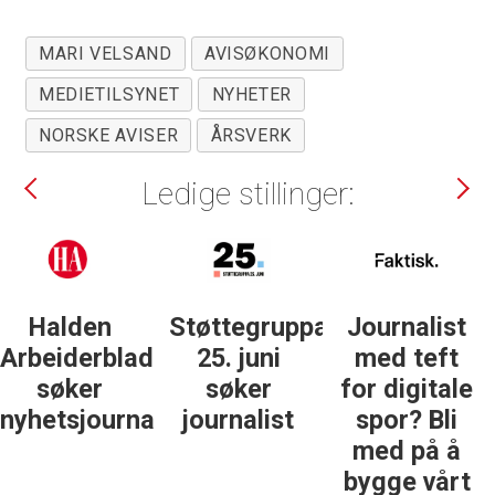
MARI VELSAND
AVISØKONOMI
MEDIETILSYNET
NYHETER
NORSKE AVISER
ÅRSVERK
Ledige stillinger:
Støttegruppa
Journalist
Forsvarets
25. juni
med teft
forum
søker
for digitale
søker
ist
journalist
spor? Bli
nyhetsredak
med på å
bygge vårt