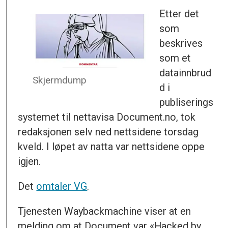
Etter det
som
beskrives
som et
datainnbrud
Skjermdump
d i
publiserings
systemet til nettavisa Document.no, tok
redaksjonen selv ned nettsidene torsdag
kveld. I løpet av natta var nettsidene oppe
igjen.
Det
omtaler VG
.
Tjenesten Waybackmachine viser at en
melding om at Document var «Hacked by