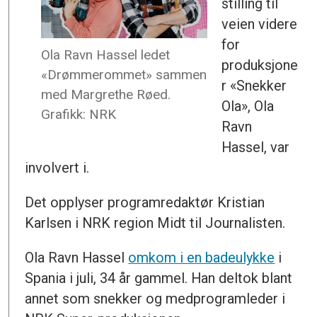
stilling til
veien videre
for
Ola Ravn Hassel ledet
produksjone
«Drømmerommet» sammen
r «Snekker
med Margrethe Røed.
Ola», Ola
Grafikk: NRK
Ravn
Hassel, var
involvert i.
Det opplyser programredaktør Kristian
Karlsen i NRK region Midt til Journalisten.
Ola Ravn Hassel
omkom i en badeulykke
i
Spania i juli, 34 år gammel. Han deltok blant
annet som snekker og medprogramleder i