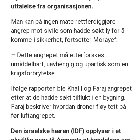
uttalelse fra organisasjonen.
Man kan på ingen mate rettferdiggjøre
angrep mot sivile som hadde søkt ly for å
komme i sikkerhet, fortsetter Morayef:
– Dette angrepet må etterforskes
umiddelbart, uavhengig og upartisk som en
krigsforbrytelse.
Ifølge rapporten ble Khalil og Faraj angrepet
etter at de hadde søkt tilflukt i en bygning.
Faraj beskriver hvordan droner fløy tett på
før luftangrepet.
Den israelske hæren (IDF) opplyser i et
skriftlig svar til Amnesty at hendelsen var