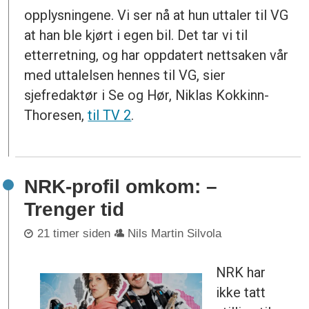
opplysningene. Vi ser nå at hun uttaler til VG
at han ble kjørt i egen bil. Det tar vi til
etterretning, og har oppdatert nettsaken vår
med uttalelsen hennes til VG, sier
sjefredaktør i Se og Hør, Niklas Kokkinn-
Thoresen,
til TV 2
.
NRK-profil omkom: –
Trenger tid
21 timer siden
Nils Martin Silvola
NRK har
ikke tatt