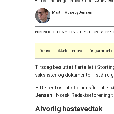
– Trist, mener generalsekretær Arne Jen
Martin Huseby
Jensen
03.06.2015 - 11:53
PUBLISERT
SIST OPPDAT
Denne artikkelen er over ti år gammel 
Tirsdag besluttet flertallet i Stort
sakslister og dokumenter i større gr
– Det er trist at stortingsflertal
Jensen
i Norsk Redaktørforening t
Alvorlig hastevedtak