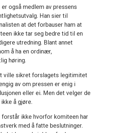
i er også medlem av pressens
tlighetsutvalg. Han sier til
nalisten at det forbauser ham at
een ikke tar seg bedre tid til en
digere utredning. Blant annet
nom å ha en ordinær,
tlig høring.
 ville sikret forslagets legitimitet
engig av om pressen er enig i
lusjonen eller ei. Men det velger de
 ikke å gjøre.
i forstår ikke hvorfor komiteen har
astverk med å fatte beslutninger.