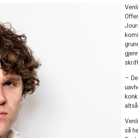
Venl
Offen
Jour
komit
grun
gjen
skrif
– Det
uavh
konk
altså
Venl
så h