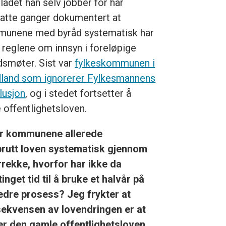
ladet han selv jobber for har
tatte ganger dokumentert at
unene med byråd systematisk har
t reglene om innsyn i foreløpige
dsmøter. Sist var
fylkeskommunen i
land som ignorerer Fylkesmannens
lusjon
, og i stedet fortsetter å
e offentlighetsloven.
r kommunene allerede
brutt loven systematisk gjennom
rrekke, hvorfor har ikke da
inget tid til å bruke et halvår på
edre prosess? Jeg frykter at
ekvensen av lovendringen er at
tter den gamle offentlighetsloven