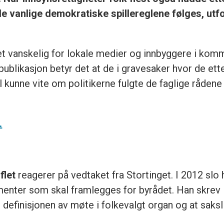
de vanlige demokratiske spillereglene følges, utf
 det vanskelig for lokale medier og innbyggere i 
 publikasjon betyr det at de i gravesaker hvor de e
kunne vite om politikerne fulgte de faglige rådene 
.
flet
reagerer på vedtaket fra Stortinget. I 2012 slo
enter som skal framlegges for byrådet. Han skrev i 
 definisjonen av møte i folkevalgt organ og at saks