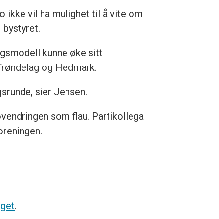
 ikke vil ha mulighet til å vite om
 bystyret.
ngsmodell kunne øke sitt
-Trøndelag og Hedmark.
gsrunde, sier Jensen.
vendringen som flau. Partikollega
oreningen.
aget
.