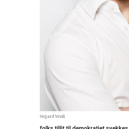
Vegard Venli
folks tillit til demokratiet svekk