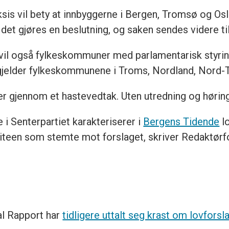
ksis vil bety at innbyggerne i Bergen, Tromsø og Oslo
det gjøres en beslutning, og saken sendes videre til
 vil også fylkeskommuner med parlamentarisk styri
 gjelder fylkeskommunene i Troms, Nordland, Nord
kjer gjennom et hastevedtak. Uten utredning og hørin
 i Senterpartiet karakteriserer i
Bergens Tidende
lo
miteen som stemte mot forslaget, skriver Redaktørf
l Rapport har
tidligere uttalt seg krast om lovforsl