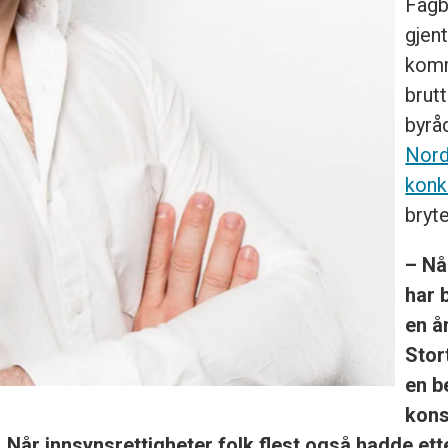
Fagb
gjen
komm
brut
byrå
Nord
konk
bryt
– Nå
har 
en å
Stort
en b
kons
es. Når innsynsrettigheter folk flest også hadde e