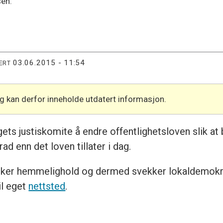
sen.
03.06.2015 - 11:54
ERT
og kan derfor inneholde utdatert informasjon.
ingets justiskomite å endre offentlighetsloven slik 
ad enn det loven tillater i dag.
let øker hemmelighold og dermed svekker lokaldemokr
il eget
nettsted
.