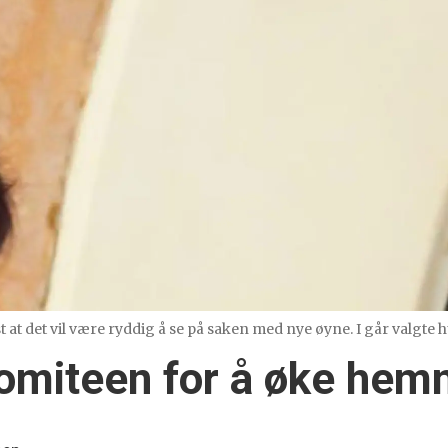
at det vil være ryddig å se på saken med nye øyne. I går valgte hu
iskomiteen for å øke he