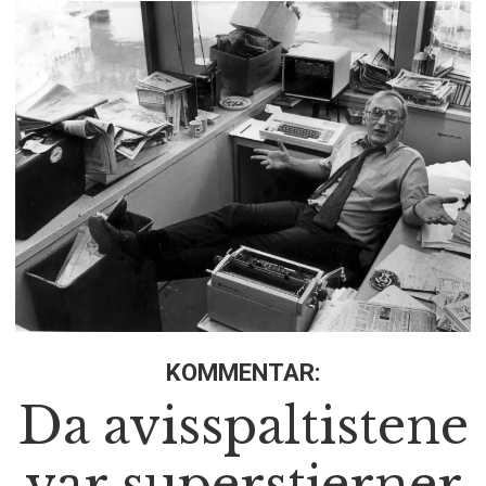
KOMMENTAR:
Da avisspaltistene
var superstjerner