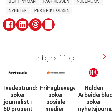
BERIT NYMAN
FAGPRESSEN
NULLMOMS
NYHETER
PER BRIKT OLSEN
Ledige stillinger:
Tvedestrandsposten
FriFagbevegelse
Halden
søker
søker
Arbeiderbla
journalist i
sosiale
søker
60 prosent
medier-
nyhetsjourna