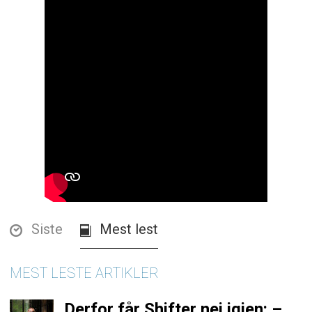
Siste
Mest lest
MEST LESTE ARTIKLER
Derfor får Shifter nei igjen: –