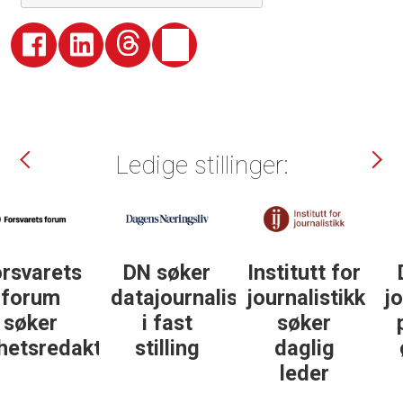
Ledige stillinger:
DN søker
Institutt for
DN søker
datajournalist
journalistikk
journalist in
i fast
søker
personlig
ør
stilling
daglig
økonomi
leder