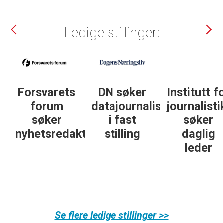
Ledige stillinger:
DN søker
Institutt for
DN søker
datajournalist
journalistikk
journalist in
i fast
søker
personlig
ør
stilling
daglig
økonomi
leder
Se flere ledige stillinger >>