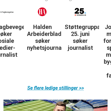
lse
Halden
Støttegruppa
Journalist
Arbeiderblad
25. juni
med teft
søker
søker
for digitale
nyhetsjournalist
journalist
spor? Bli
med på å
bygge vårt
nye
fagmiljø!
Se flere ledige stillinger >>