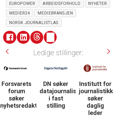
EUROPOWER
ARBEIDSFORHOLD
NYHETER
MEDIER24
MEDIEBRANSJEN
NORSK JOURNALISTLAG
Ledige stillinger:
DN søker
Institutt for
DN søker
datajournalist
journalistikk
some-
i fast
søker
journalist
ør
stilling
daglig
leder