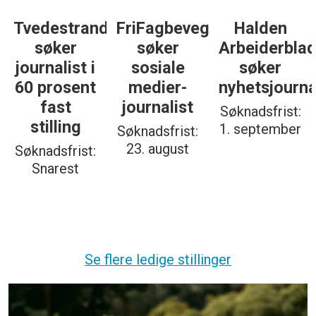
Tvedestrandsposten
FriFagbevegelse
Halden
søker
søker
Arbeiderbla
journalist i
sosiale
søker
60 prosent
medier-
nyhetsjourna
fast
journalist
Søknadsfrist:
stilling
1. september
Søknadsfrist:
23. august
Søknadsfrist:
Snarest
Se flere ledige stillinger