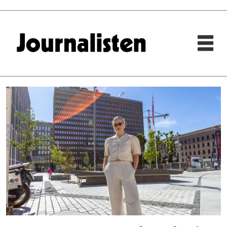
Tag:
breaking
news