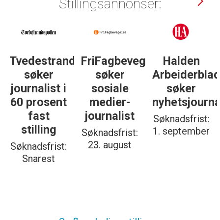
Stillingsannonser:
dsposten
FriFagbevegelse
Halden
Støttegrupp
søker
Arbeiderblad
25. juni
sosiale
søker
søker
medier-
nyhetsjournalist
journalist
journalist
Søknadsfrist:
Søknadsfrist:
1. september
19. august
Søknadsfrist:
23. august