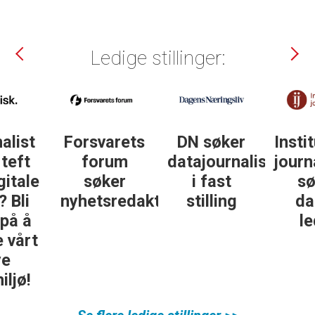
Ledige stillinger:
DN søker
Institutt for
DN søker
datajournalist
journalistikk
some-
i fast
søker
journalist
ør
stilling
daglig
leder