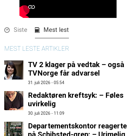
Siste
Mest lest
MEST LESTE ARTIKLER
TV 2 klager på vedtak – også
TVNorge får advarsel
31. juli 2026 - 05:54
Redaktøren kreftsyk: – Føles
uvirkelig
30. juli 2026 - 11:09
Departementskontor reagerte
på Schibsted-grep: – Urimelig