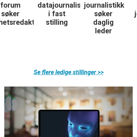
datajournalist
journalistikk
some-
i fast
søker
journalist
ør
stilling
daglig
leder
Se flere ledige stillinger >>