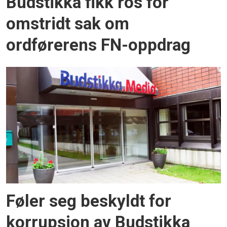
Budstikka fikk ros for
omstridt sak om
ordførerens FN-oppdrag
Føler seg beskyldt for
korrupsjon av Budstikka