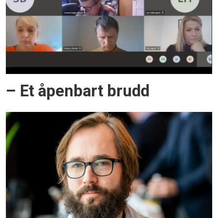
– Et åpenbart brudd