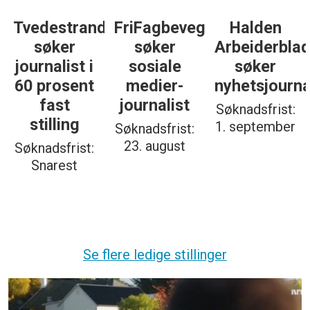
gelse
Halden
Støttegruppa
Journalist
Arbeiderblad
25. juni
med teft
søker
søker
for
nyhetsjournalist
journalist
digitale
spor? Bli
Søknadsfrist:
Søknadsfrist:
med på å
1. september
19. august
bygge vårt
nye
fagmiljø!
Søknadsfrist:
20. august
Se flere ledige stillinger