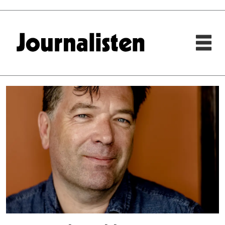
Tag:
vvp