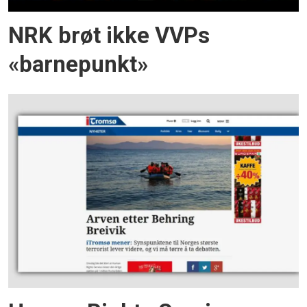
NRK brøt ikke VVPs
«barnepunkt»