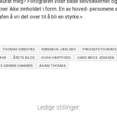
kurat meg? Fotografen viser både selvsikkerhet og 
ukner ikke innholdet i form. En av hoved- personene
en å vri det over til å bli en styrke.»
THOMAS SØBSTAD
RØNNAUG JARLSBO
PRESSEFOTOGRAFE
DAHR
ÅRETS BILDE
HUGH HARTFORD
GARD BROX JENSSEN
RS SØMME HAMMER
ADAM THOMAS
Ledige stillinger: