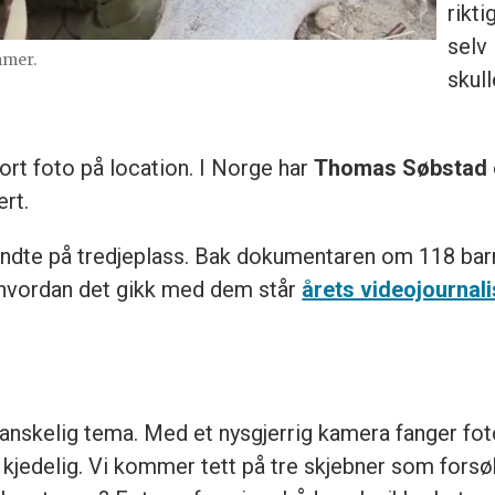
rikti
selv
mmer.
skull
rt foto på location. I Norge har
Thomas Søbstad
ert.
ndte på tredjeplass. Bak dokumentaren om 118 barn
g hvordan det gikk med dem står
årets videojournal
vanskelig tema. Med et nysgjerrig kamera fanger f
r kjedelig. Vi kommer tett på tre skjebner som forsø