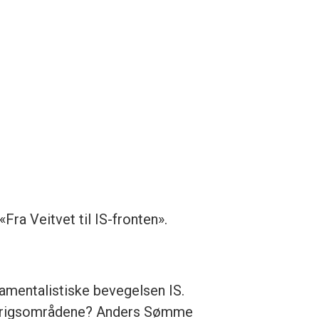
ra Veitvet til IS-fronten».
damentalistiske bevegelsen IS.
til krigsområdene? Anders Sømme