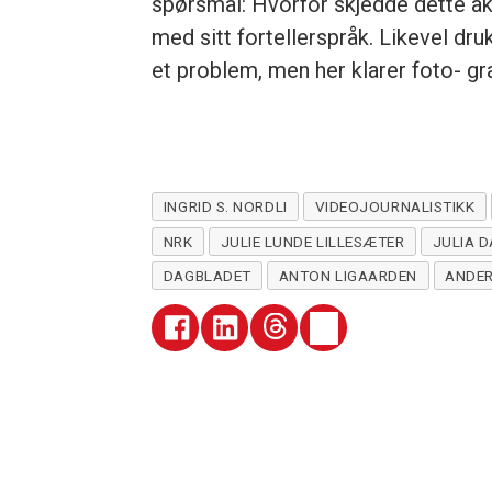
spørsmål: Hvorfor skjedde dette ak
med sitt fortellerspråk. Likevel dr
et problem, men her klarer foto- graf
INGRID S. NORDLI
VIDEOJOURNALISTIKK
NRK
JULIE LUNDE LILLESÆTER
JULIA 
DAGBLADET
ANTON LIGAARDEN
ANDE