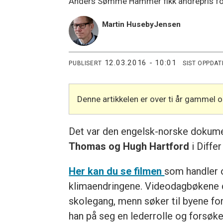
Anders Sømme Hammer fikk andrepris for
Martin Huseby
Jensen
12.03.2016 - 10:01
PUBLISERT
SIST OPPDAT
Denne artikkelen er over ti år gammel 
Det var den engelsk-norske dokume
Thomas og Hugh Hartford
i Diffe
Her kan du se filmen
som handler 
klimaendringene. Videodagbøkene d
skolegang, menn søker til byene for 
han på seg en lederrolle og forsøk