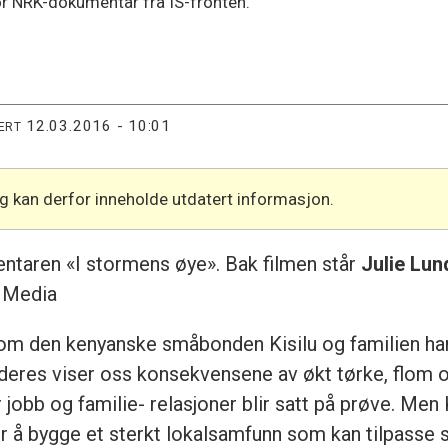
 NRK-dokumentar fra IS-fronten.
12.03.2016 - 10:01
ERT
og kan derfor inneholde utdatert informasjon.
ntaren «I stormens øye». Bak filmen står
Julie Lun
r Media
om den kenyanske småbonden Kisilu og familien han
eres viser oss konsekvensene av økt tørke, flom og
jobb og familie- relasjoner blir satt på prøve. Men K
er å bygge et sterkt lokalsamfunn som kan tilpasse