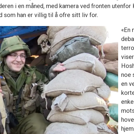
ren i en måned, med kamera ved fronten utenfor Kir
m han er villig til å ofre sitt liv for.
«En 
deba
terro
vise
Hosh
noe s
en v
korte
enke
mots
hove
hjem