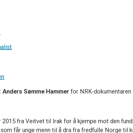
t
alist
en
st
Anders Sømme Hammer
for NRK-dokumentaren «F
r 2015 fra Veitvet til Irak for å kjempe mot den fun
 som får unge menn til å dra fra fredfulle Norge 