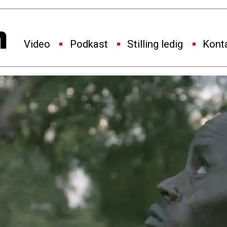
Video
Podkast
Stilling ledig
Kont