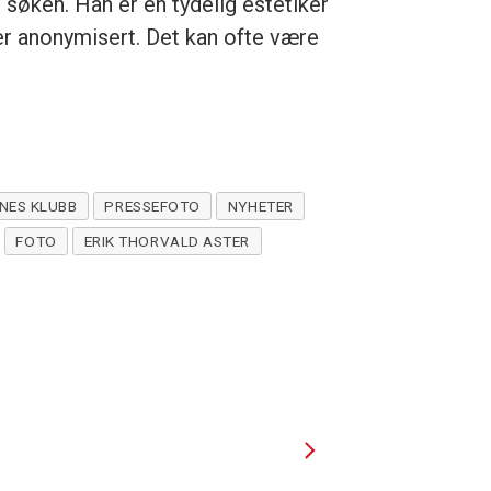
søken. Han er en tydelig estetiker
 er anonymisert. Det kan ofte være
NES KLUBB
PRESSEFOTO
NYHETER
FOTO
ERIK THORVALD ASTER