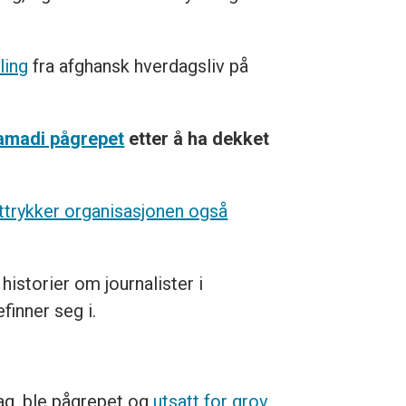
ling
fra afghansk hverdagsliv på
amadi pågrepet
etter å ha dekket
ttrykker organisasjonen også
historier om journalister i
finner seg i.
dag, ble pågrepet og
utsatt for grov