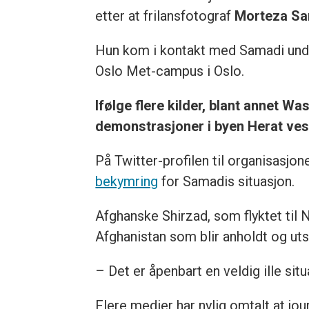
etter at frilansfotograf
Morteza S
Hun kom i kontakt med Samadi und
Oslo Met-campus i Oslo.
Ifølge flere kilder, blant annet W
demonstrasjoner i byen Herat vest
På Twitter-profilen til organisasj
bekymring
for Samadis situasjon.
Afghanske Shirzad, som flyktet til N
Afghanistan som blir anholdt og utsa
– Det er åpenbart en veldig ille situa
Flere medier har nylig omtalt at j