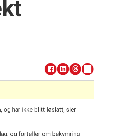
ekt
g har ikke blitt løslatt, sier
dag, og forteller om bekymring