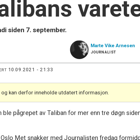
Talibans varet
di siden 7. september.
Marte Vike
Arnesen
JOURNALIST
10.09.2021 - 21:33
ERT
l og kan derfor inneholde utdatert informasjon.
 ble pågrepet av Taliban for mer enn tre døgn siden, o
d Oslo Met snakker med Journalisten fredag formid