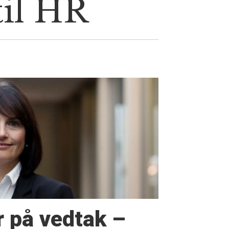
til HR
r på vedtak –