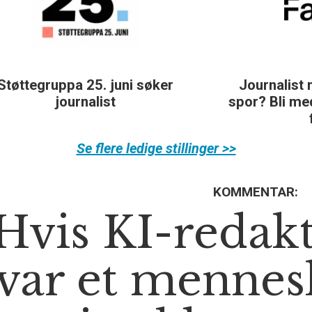
Journalist med teft for digitale
spor? Bli med på å bygge vårt nye
fagmiljø!
Se flere ledige stillinger >>
KOMMENTAR:
Hvis KI-redak
var et mennes