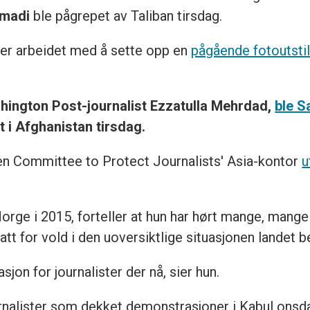
amadi
ble pågrepet av Taliban tirsdag.
er arbeidet med å sette opp en
pågående fotoutstil
ashington Post-journalist Ezzatulla Mehrdad,
ble S
 i Afghanistan tirsdag.
onen Committee to Protect Journalists' Asia-kontor
u
orge i 2015, forteller at hun har hørt mange, mange 
tt for vold i den uoversiktlige situasjonen landet be
sjon for journalister der nå, sier hun.
ournalister som dekket demonstrasjoner i Kabul ons