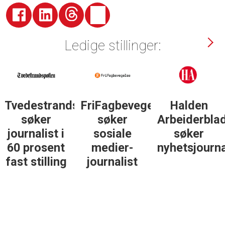
Ledige stillinger:
Tvedestrandsposten
FriFagbevegelse
Halden
søker
søker
Arbeiderbla
journalist i
sosiale
søker
60 prosent
medier-
nyhetsjourna
fast stilling
journalist