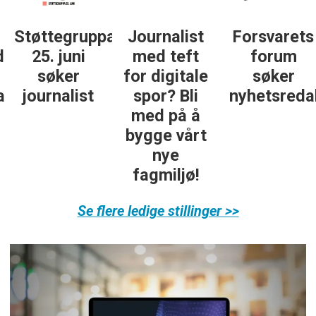
Støttegruppa
Journalist
Forsvarets
25. juni
med teft
forum
søker
for digitale
søker
ist
journalist
spor? Bli
nyhetsredak
med på å
bygge vårt
nye
fagmiljø!
Se flere ledige stillinger >>