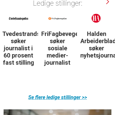
Ledige stillinger:
Tvedestrandsposten
FriFagbevegelse
Halden
søker
søker
Arbeiderbla
journalist i
sosiale
søker
60 prosent
medier-
nyhetsjourna
fast stilling
journalist
Se flere ledige stillinger >>