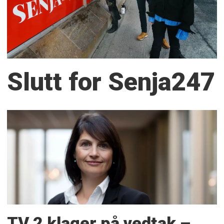
Slutt for Senja247
TV 2 klager på vedtak –