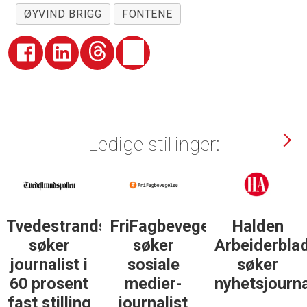
ØYVIND BRIGG
FONTENE
Ledige stillinger:
Tvedestrandsposten
FriFagbevegelse
Halden
søker
søker
Arbeiderbla
journalist i
sosiale
søker
60 prosent
medier-
nyhetsjourna
fast stilling
journalist