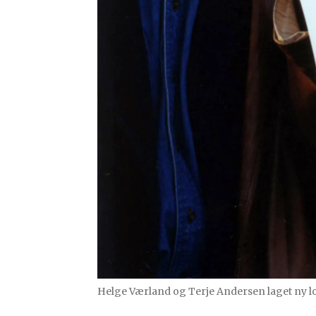
Helge Værland og Terje Andersen laget ny log