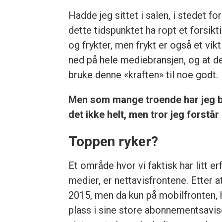
Hadde jeg sittet i salen, i stedet f
dette tidspunktet ha ropt et forsikt
og frykter, men frykt er også et vik
ned på hele mediebransjen, og at d
bruke denne «kraften» til noe godt.
Men som mange troende har jeg ba
det ikke helt, men tror jeg forstår no
Toppen ryker?
Et område hvor vi faktisk har litt e
medier, er nettavisfrontene. Etter a
2015, men da kun på mobilfronten, h
plass i sine store abonnementsavise