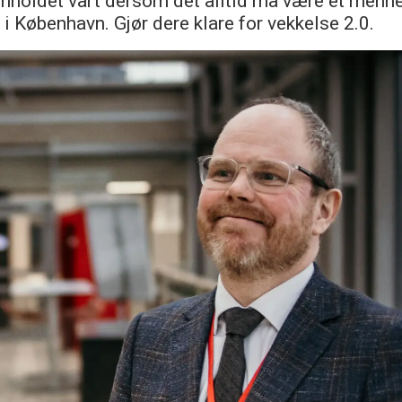
innholdet vårt dersom det alltid må være et menn
i København. Gjør dere klare for vekkelse 2.0.