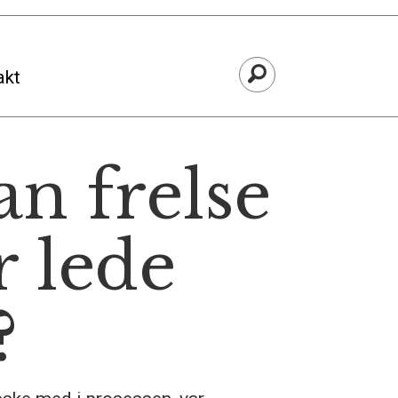
akt
an frelse
r lede
?