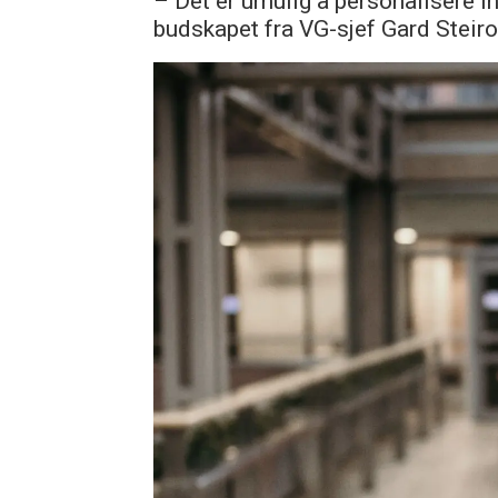
– Det er umulig å personalisere 
budskapet fra VG-sjef Gard Steiro 