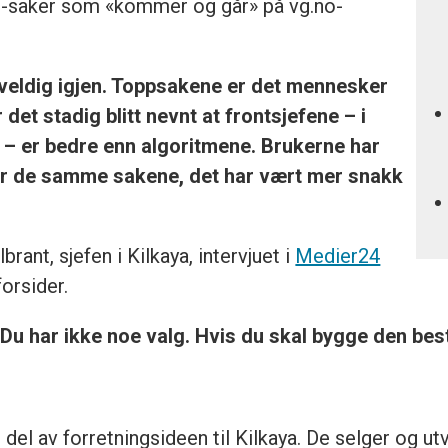
s-saker som «kommer og går» på vg.no-
veldig igjen. Toppsakene er det mennesker
 det stadig blitt nevnt at frontsjefene – i
ier – er bedre enn algoritmene. Brukerne har
for de samme sakene, det har vært mer snakk
brant, sjefen i Kilkaya, intervjuet i
Medier24
orsider.
 Du har ikke noe valg. Hvis du skal bygge den bes
 del av forretningsideen til Kilkaya. De selger og ut