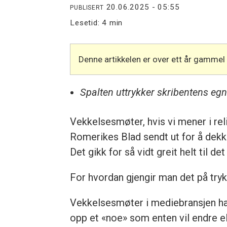
20.06.2025 - 05:55
PUBLISERT
Lesetid:
4 min
Denne artikkelen er over ett år gammel
Spalten uttrykker skribentens eg
Vekkelsesmøter, hvis vi mener i rel
Romerikes Blad sendt ut for å dekk
Det gikk for så vidt greit helt til d
For hvordan gjengir man det på try
Vekkelsesmøter i mediebransjen ha
opp et «noe» som enten vil endre e