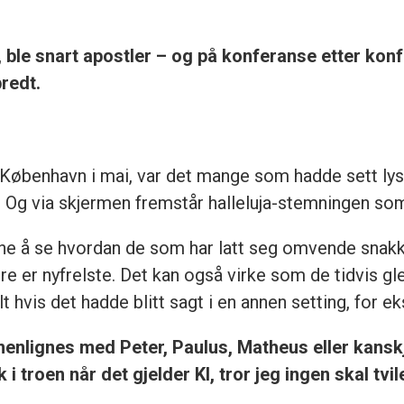
, ble snart apostler – og på konferanse etter kon
redt.
 København i mai, var det mange som hadde sett lyse
k. Og via skjermen fremstår halleluja-stemningen so
ene å se hvordan de som har latt seg omvende snakk
re er nyfrelste. Det kan også virke som de tidvis gl
hvis det hadde blitt sagt i en annen setting, for e
nlignes med Peter, Paulus, Matheus eller kanskje
i troen når det gjelder KI, tror jeg ingen skal tvi