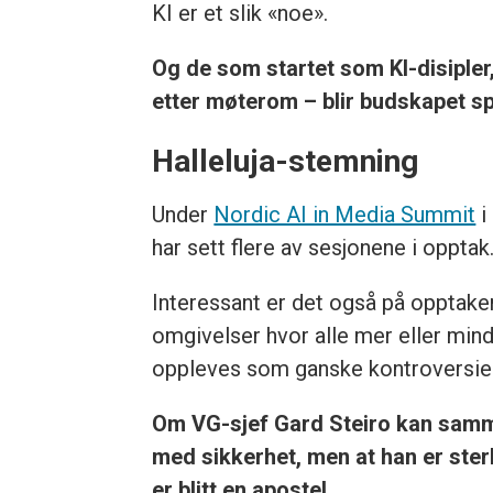
KI er et slik «noe».
Og de som startet som KI-disipler
etter møterom – blir budskapet sp
Halleluja-stemning
Under
Nordic AI in Media Summit
i
har sett flere av sesjonene i oppta
Interessant er det også på opptak
omgivelser hvor alle mer eller mind
oppleves som ganske kontroversielt 
Om VG-sjef Gard Steiro kan samme
med sikkerhet, men at han er sterk 
er blitt en apostel.