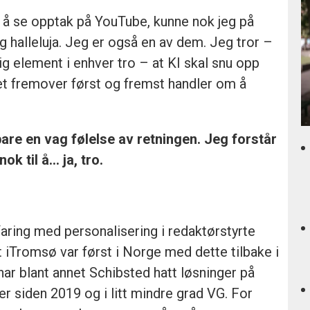
or å se opptak på YouTube, kunne nok jeg på
ig halleluja. Jeg er også en av dem. Jeg tror –
tig element i enhver tro – at KI skal snu opp
et fremover først og fremst handler om å
re en vag følelse av retningen. Jeg forstår
k til å... ja, tro.
rfaring med personalisering i redaktørstyrte
t iTromsø var først i Norge med dette tilbake i
ar blant annet Schibsted hatt løsninger på
r siden 2019 og i litt mindre grad VG. For