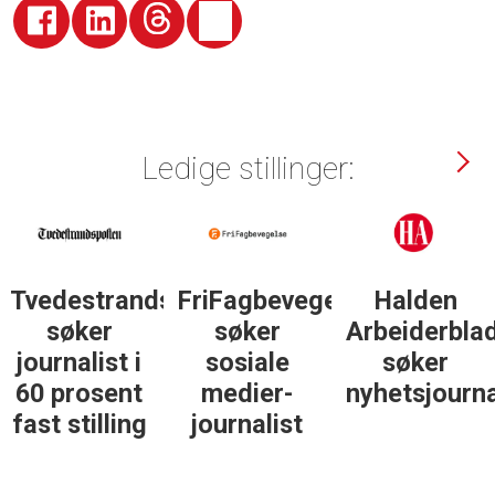
Ledige stillinger:
sposten
FriFagbevegelse
Halden
Støttegrupp
søker
Arbeiderblad
25. juni
sosiale
søker
søker
medier-
nyhetsjournalist
journalist
journalist