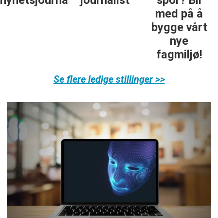
ist
journalist
spor? Bli
nyhetsredak
med på å
bygge vårt
nye
fagmiljø!
Se flere ledige stillinger >>