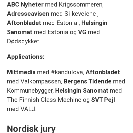
ABC Nyheter
med Krigssommeren,
Adresseavisen
med Silkeveiene ,
Aftonbladet
med Estonia ,
Helsingin
Sanomat
med Estonia og
VG
med
Dødsdykket.
Applications:
Mittmedia
med #kandulova,
Aftonbladet
med Valkompassen,
Bergens Tidende
med
Kommunebygger,
Helsingin Sanomat
med
The Finnish Class Machine og
SVT Pejl
med VALU.
Nordisk jury