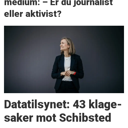
medium: – Er du journalist
eller aktivist?
Datatilsynet: 43 klage­
saker mot Schibsted