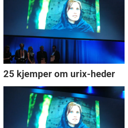
25 kjemper om urix-heder