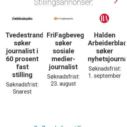
Stillingsannonser:
gelse
Halden
Støttegruppa
Journalist
Arbeiderblad
25. juni
med teft
søker
søker
for
nyhetsjournalist
journalist
digitale
spor? Bli
Søknadsfrist:
Søknadsfrist:
med på å
1. september
19. august
bygge vårt
nye
fagmiljø!
Søknadsfrist:
20. august