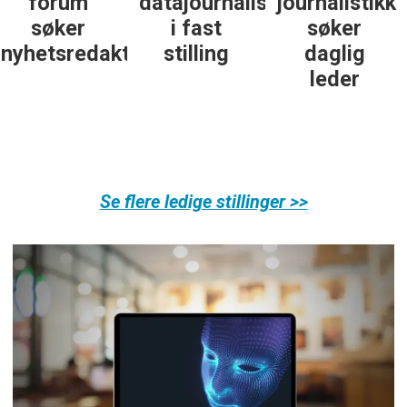
datajournalist
journalistikk
journalist in
i fast
søker
personlig
ør
stilling
daglig
økonomi
leder
Se flere ledige stillinger >>