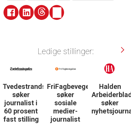
Ledige stillinger:
Tvedestrandsposten
FriFagbevegelse
Halden
søker
søker
Arbeiderbla
journalist i
sosiale
søker
60 prosent
medier-
nyhetsjourna
fast stilling
journalist